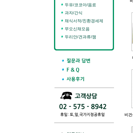
비
두유/코코아/음료
과자/간식
채식서적/친환경세제
무오신채모음
두리안/견과류/잼
비건실