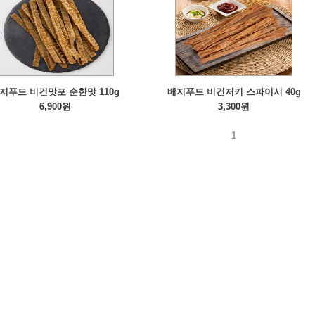
지푸드 비건맛포 순한맛 110g
베지푸드 비건저키 스파이시 40g
6,900원
3,300원
1