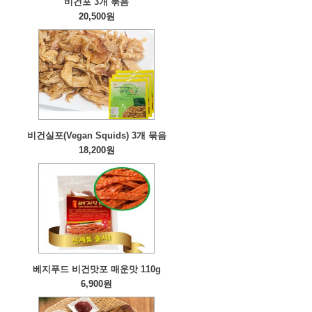
비건포 3개 묶음
20,500원
비건실포(Vegan Squids) 3개 묶음
18,200원
베지푸드 비건맛포 매운맛 110g
6,900원