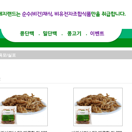
육포/실포
2