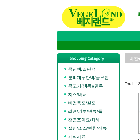
비건
콩단백/밀단백
분리대두단백/글루텐
Total:
1
콩고기(냉동)/만두
치즈/버터
비건육포/실포
라면/가루/면류/죽
천연조미료/카레
설탕/소스/반찬/장류
채식사료