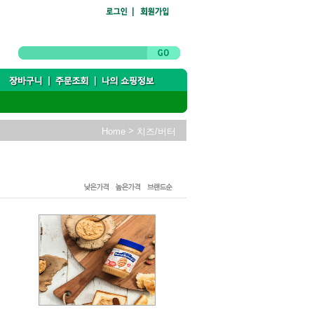
>
Home
치즈/버터