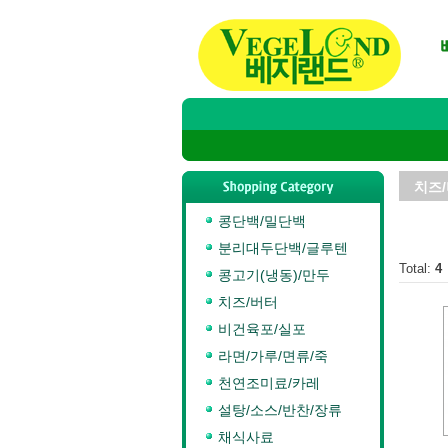
치즈
콩단백/밀단백
분리대두단백/글루텐
Total:
4
콩고기(냉동)/만두
치즈/버터
비건육포/실포
라면/가루/면류/죽
천연조미료/카레
설탕/소스/반찬/장류
채식사료