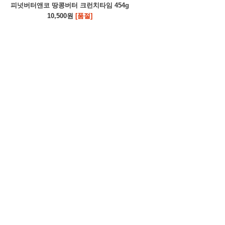
피넛버터앤코 땅콩버터 크런치타임 454g
10,500원
[품절]