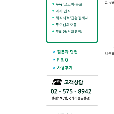
피넛버
두유/코코아/음료
과자/간식
채식서적/친환경세제
무오신채모음
두리안/견과류/잼
나투를