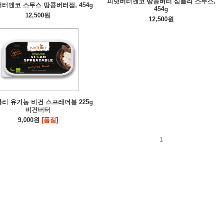
피넛버터앤코 땅콩버터 심플리 스무스,
터앤코 스무스 땅콩버터잼, 454g
454g
12,500원
12,500원
리 유기농 비건 스프레더블 225g
비건버터
9,000원
[품절]
1