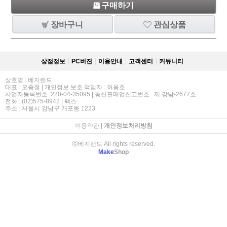
구매하기
장바구니
관심상품
상점정보
PC버젼
이용안내
고객센터
커뮤니티
상호명 : 베지랜드
대표 : 오종철 | 개인정보 보호 책임자 : 허용호
사업자등록번호 :220-04-35095 | 통신판매업신고번호 : 제 강남-2677호
전화 : (02)575-8942 | 팩스 :
주소 : 서울시 강남구 개포동 1223
이용약관
|
개인정보처리방침
ⓒ베지랜드 All rights reserved.
Make
Shop