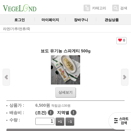
카테고리
검색
로그인
마이페이지
장바구니
관심상품
라면/가루/면류/죽
0
뵤도 유기농 스파게티 500g
상세보기
상품가 :
6,500
원
적립금:130원
배송비 :
(조건)
!
지역별
!
수량 :
+1
-1