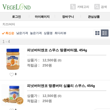
카테고리
검색
로그인
마이페이지
장바구니
관심상품
치즈/버터
최신순
낮은가격
높은가격
상품명
최다리뷰
1 - 4
피넛버터앤코 스무스 땅콩버터잼, 454g
상품가 :
12,500원
(0)
적립금 :
250원
0
피넛버터앤코 땅콩버터 심플리 스무스, 454g
상품가 :
12,500원
(0)
적립금 :
250원
0