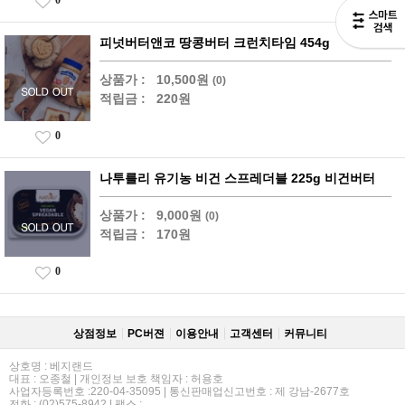
피넛버터앤코 땅콩버터 크런치타임 454g
상품가 :
10,500원
(0)
적립금 :
220원
0
나투를리 유기농 비건 스프레더블 225g 비건버터
상품가 :
9,000원
(0)
적립금 :
170원
0
상점정보
PC버젼
이용안내
고객센터
커뮤니티
상호명 : 베지랜드
대표 : 오종철 | 개인정보 보호 책임자 : 허용호
사업자등록번호 :220-04-35095 | 통신판매업신고번호 : 제 강남-2677호
전화 : (02)575-8942 | 팩스 :