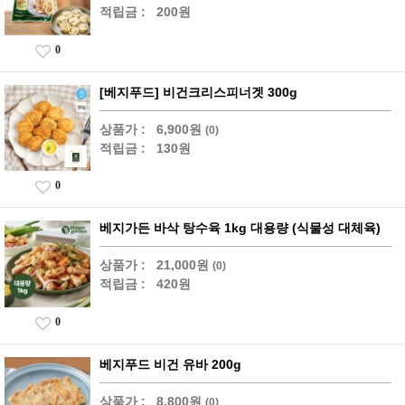
적립금 :
200원
0
[베지푸드] 비건크리스피너겟 300g
상품가 :
6,900원
(0)
적립금 :
130원
0
베지가든 바삭 탕수육 1kg 대용량 (식물성 대체육)
상품가 :
21,000원
(0)
적립금 :
420원
0
베지푸드 비건 유바 200g
상품가 :
8,800원
(0)