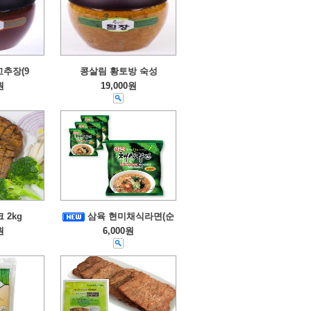
고추장(9
콩살림 황토방 숙성
원
19,000원
 2kg
삼육 현미채식라면(순
원
6,000원