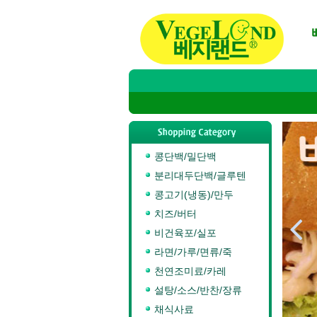
콩단백/밀단백
분리대두단백/글루텐
콩고기(냉동)/만두
치즈/버터

비건육포/실포
라면/가루/면류/죽
천연조미료/카레
설탕/소스/반찬/장류
채식사료