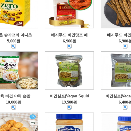
욘 슈가프리 미니초
베지푸드 비건맛포 매
베지푸드 비건
5,000원
6,900원
6,900
육 비건 야채 손만
비건실포(Vegan Squid
비건실포(Vegan
10,000원
19,500원
6,400