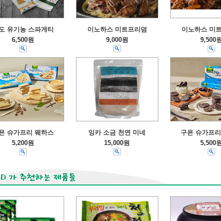
도 유기농 스파게티
이노하스 미트프리덤
이노하스 미
6,500원
9,000원
9,500
욘 슈가프리 웨하스
잉카 소금 천연 미네
구욘 슈가프리
5,200원
15,000원
5,500