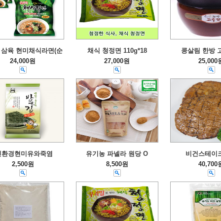
삼육 현미채식라면(순
채식 청정면 110g*18
콩살림 한방 
24,000원
27,000원
25,000
친환경현미유와죽염
유기농 파넬라 원당 O
비건스테이크
2,500원
8,500원
40,700