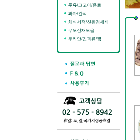
두유/코코아/음료
과자/간식
채식서적/친환경세제
무오신채모음
두리안/견과류/잼