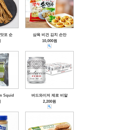
맛포 순
삼육 비건 김치 손만
원
10,000원
 Squid
버드와이저 제로 비알
원
2,200원