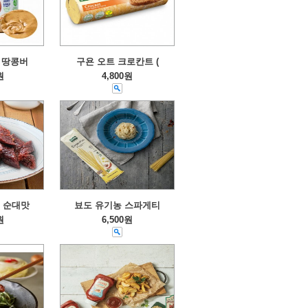
 땅콩버
구욘 오트 크로칸트 (
원
4,800원
 순대맛
뵤도 유기농 스파게티
원
6,500원