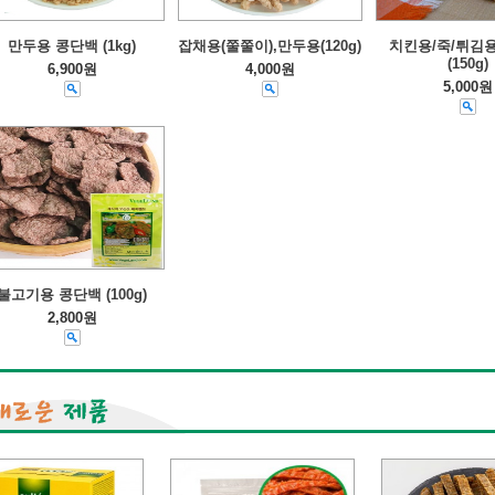
만두용 콩단백 (1kg)
잡채용(쭐쭐이),만두용(120g)
치킨용/죽/튀김
(150g)
6,900원
4,000원
5,000원
불고기용 콩단백 (100g)
2,800원