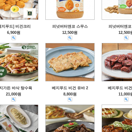
베지푸드] 비건크리
피넛버터앤코 스무스
피넛버터앤코
6,900원
12,500원
12,500
지가든 바삭 탕수육
베지푸드 비건 유바 2
베지푸드 비건
21,000원
8,800원
11,000