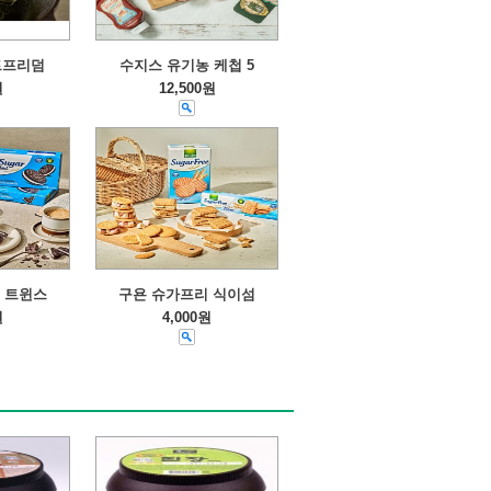
트프리덤
수지스 유기농 케첩 5
원
12,500원
 트윈스
구욘 슈가프리 식이섬
원
4,000원