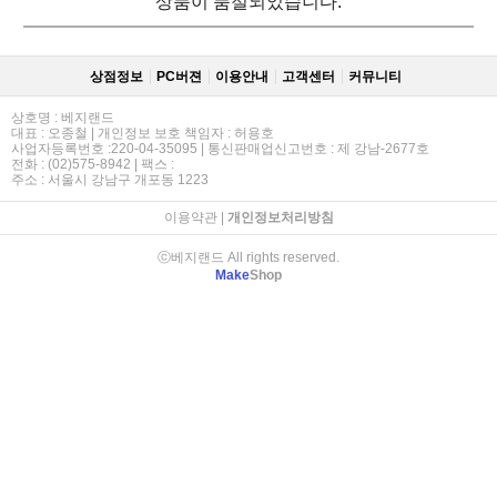
상품이 품절되었습니다.
상점정보
PC버젼
이용안내
고객센터
커뮤니티
상호명 : 베지랜드
대표 : 오종철 | 개인정보 보호 책임자 : 허용호
사업자등록번호 :220-04-35095 | 통신판매업신고번호 : 제 강남-2677호
전화 : (02)575-8942 | 팩스 :
주소 : 서울시 강남구 개포동 1223
이용약관
|
개인정보처리방침
ⓒ베지랜드 All rights reserved.
Make
Shop