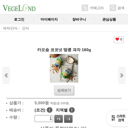
카테고리
검색
로그인
마이페이지
장바구니
관심상품
과자/간식
간식
0
카오숑 코코넛 땅콩 과자 160g
상세보기
상품가 :
5,000
원
적립금:100원
배송비 :
(조건)
!
지역별
!
수량 :
+1
-1