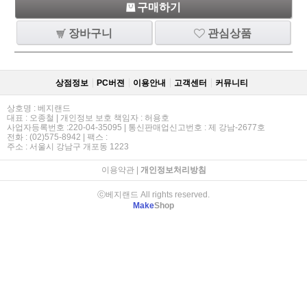
구매하기
장바구니
관심상품
상점정보
PC버젼
이용안내
고객센터
커뮤니티
상호명 : 베지랜드
대표 : 오종철 | 개인정보 보호 책임자 : 허용호
사업자등록번호 :220-04-35095 | 통신판매업신고번호 : 제 강남-2677호
전화 : (02)575-8942 | 팩스 :
주소 : 서울시 강남구 개포동 1223
이용약관
|
개인정보처리방침
ⓒ베지랜드 All rights reserved.
Make
Shop