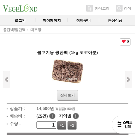
카테고리
검색
로그인
마이페이지
장바구니
관심상품
콩단백/밀단백
대포장
0
불고기용 콩단백-(1kg,코코아분)
상세보기
상품가 :
14,500
원
적립금:150원
배송비 :
(조건)
!
지역별
!
수량 :
+1
-1