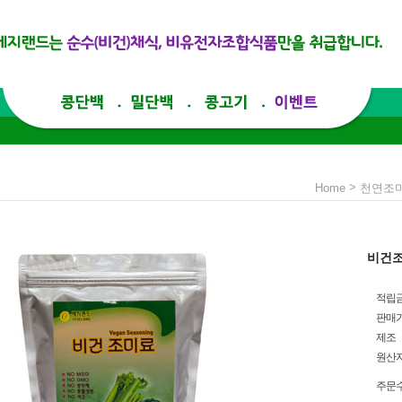
>
Home
천연조미
비건조미
적립
판매
제조
원산
주문