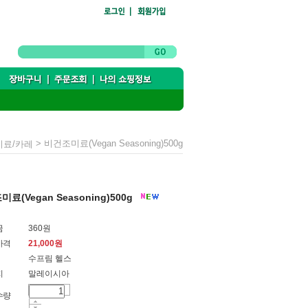
> 비건조미료(Vegan Seasoning)500g
료/카레
료(Vegan Seasoning)500g
금
360원
가격
21,000
원
수프림 헬스
지
말레이시아
수량