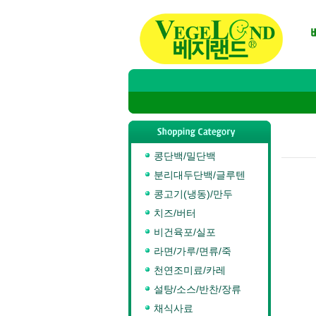
콩단백/밀단백
분리대두단백/글루텐
콩고기(냉동)/만두
치즈/버터
비건육포/실포
라면/가루/면류/죽
천연조미료/카레
설탕/소스/반찬/장류
채식사료