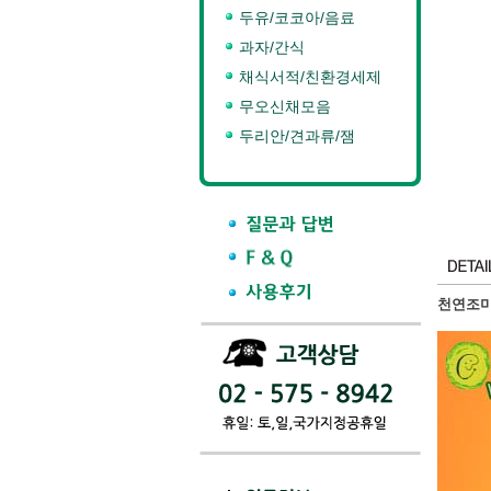
두유/코코아/음료
과자/간식
채식서적/친환경세제
무오신채모음
두리안/견과류/잼
천연조미