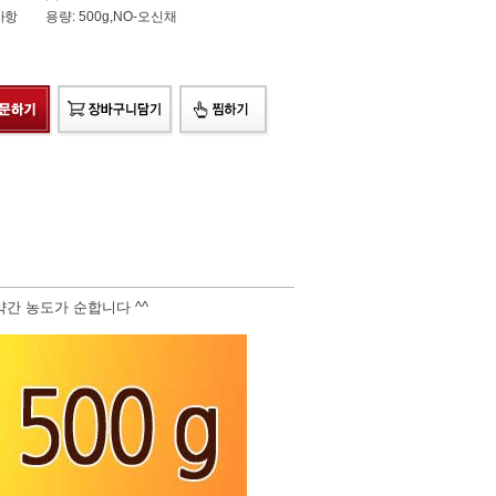
사항
용량: 500g,NO-오신채
간 농도가 순합니다 ^^