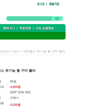
>
> 야미얼스 유기농 웜 구미 젤리
자/간식
간식
스 유기농 웜 구미 젤리
금
80원
가격
4,200원
GER' SON SNC
지
프랑스
적용
4,200
원