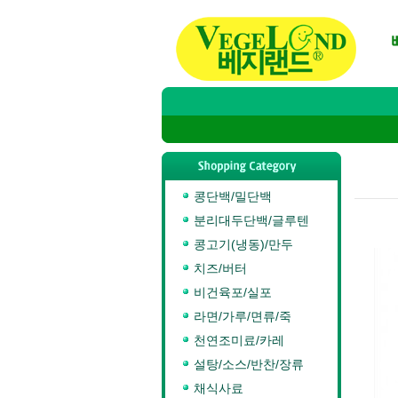
콩단백/밀단백
분리대두단백/글루텐
콩고기(냉동)/만두
치즈/버터
비건육포/실포
라면/가루/면류/죽
천연조미료/카레
설탕/소스/반찬/장류
채식사료