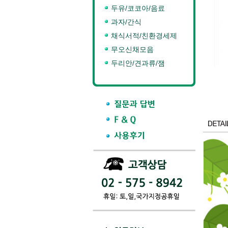
두유/코코아/음료
과자/간식
채식서적/친환경세제
무오신채모음
두리안/견과류/잼