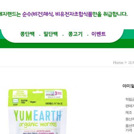
>
Home
과
야미얼
적립
판매
제조
원산
옵션
가격