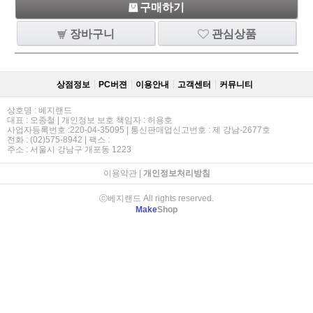
구매하기
장바구니
관심상품
상점정보
PC버젼
이용안내
고객센터
커뮤니티
상호명 : 베지랜드
대표 : 오종철 | 개인정보 보호 책임자 : 허용호
사업자등록번호 :220-04-35095 | 통신판매업신고번호 : 제 강남-2677호
전화 : (02)575-8942 | 팩스 :
주소 : 서울시 강남구 개포동 1223
이용약관
|
개인정보처리방침
ⓒ베지랜드 All rights reserved.
Make
Shop