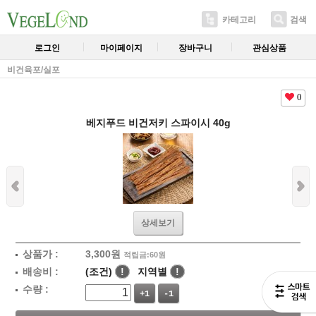
카테고리
검색
로그인
마이페이지
장바구니
관심상품
비건육포/실포
0
베지푸드 비건저키 스파이시 40g
상세보기
상품가 :
3,300
원
적립금:60원
배송비 :
(조건)
!
지역별
!
수량 :
+1
-1