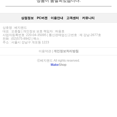
상품이 품절되었습니다.
상점정보
PC버젼
이용안내
고객센터
커뮤니티
상호명 : 베지랜드
대표 : 오종철 | 개인정보 보호 책임자 : 허용호
사업자등록번호 :220-04-35095 | 통신판매업신고번호 : 제 강남-2677호
전화 : (02)575-8942 | 팩스 :
주소 : 서울시 강남구 개포동 1223
이용약관
|
개인정보처리방침
ⓒ베지랜드 All rights reserved.
Make
Shop