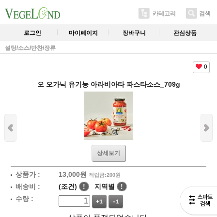
카테고리
검색
로그인
마이페이지
장바구니
관심상품
설탕/소스/반찬/장류
0
오 오가닉 유기농 아라비아타 파스타소스_709g
상세보기
상품가 :
13,000
원
적립금:200원
배송비 :
(조건)
!
지역별
!
수량 :
+1
-1