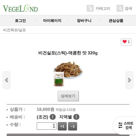
카테고리
검색
로그인
마이페이지
장바구니
관심상품
비건육포/실포
1
비건실포(스틱)-매콤한 맛 320g
상세보기
상품가 :
18,000
원
적립금:110원
배송비 :
(조건)
!
지역별
!
수량 :
+1
-1