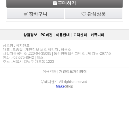
구매하기
장바구니
관심상품
상점정보
PC버젼
이용안내
고객센터
커뮤니티
상호명 : 베지랜드
대표 : 오종철 | 개인정보 보호 책임자 : 허용호
사업자등록번호 :220-04-35095 | 통신판매업신고번호 : 제 강남-2677호
전화 : (02)575-8942 | 팩스 :
주소 : 서울시 강남구 개포동 1223
이용약관
|
개인정보처리방침
ⓒ베지랜드 All rights reserved.
Make
Shop