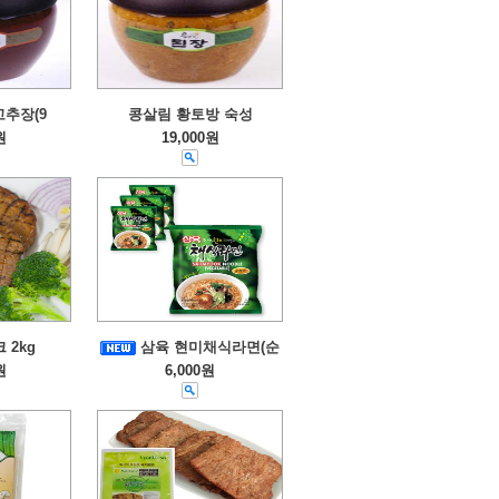
고추장(9
콩살림 황토방 숙성
원
19,000원
 2kg
삼육 현미채식라면(순
원
6,000원