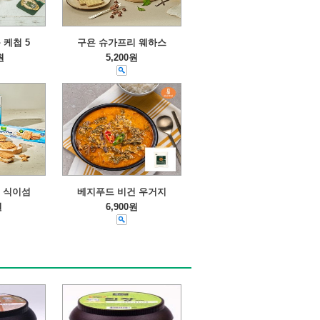
 케첩 5
구욘 슈가프리 웨하스
원
5,200원
 식이섬
베지푸드 비건 우거지
원
6,900원