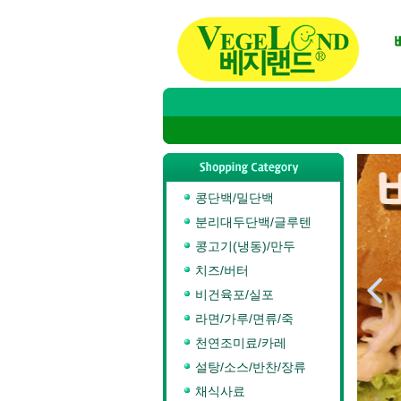
콩단백/밀단백
분리대두단백/글루텐
콩고기(냉동)/만두
치즈/버터

비건육포/실포
라면/가루/면류/죽
천연조미료/카레
설탕/소스/반찬/장류
채식사료