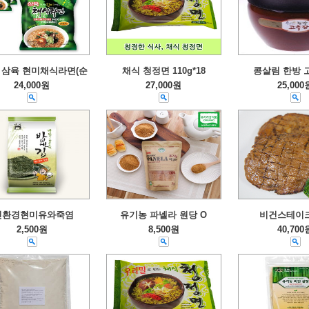
삼육 현미채식라면(순
채식 청정면 110g*18
콩살림 한방 
24,000원
27,000원
25,000
친환경현미유와죽염
유기농 파넬라 원당 O
비건스테이크
2,500원
8,500원
40,700