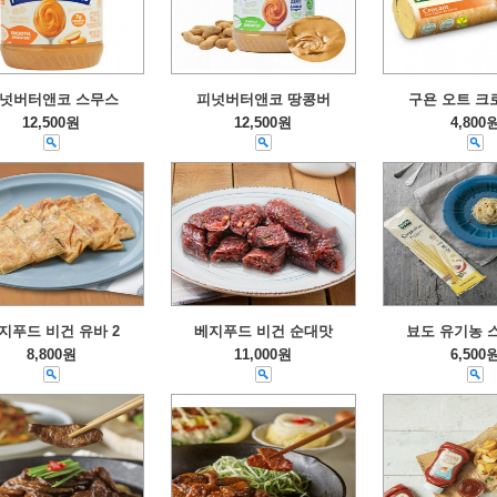
넛버터앤코 스무스
피넛버터앤코 땅콩버
구욘 오트 크로
12,500원
12,500원
4,800
지푸드 비건 유바 2
베지푸드 비건 순대맛
뵤도 유기농 
8,800원
11,000원
6,500