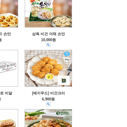
치 손만
삼육 비건 야채 손만
원
10,000원
로 비알
[베지푸드] 비건크리
원
6,900원