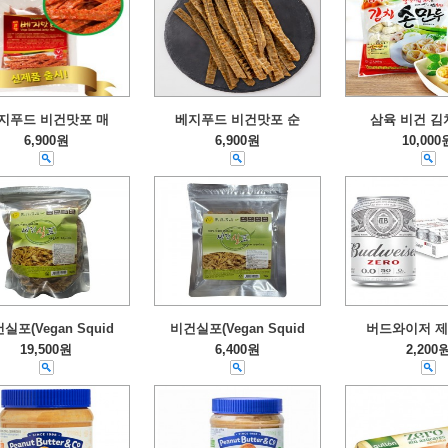
지푸드 비건맛포 매
베지푸드 비건맛포 순
삼육 비건 김
6,900원
6,900원
10,000
실포(Vegan Squid
비건실포(Vegan Squid
버드와이저 제
19,500원
6,400원
2,200