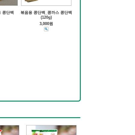
용 콩단백
볶음용 콩단백_콩까스 콩단백
(120g)
3,000원