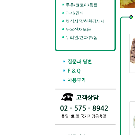
두유/코코아/음료
과자/간식
채식서적/친환경세제
무오신채모음
두리안/견과류/잼