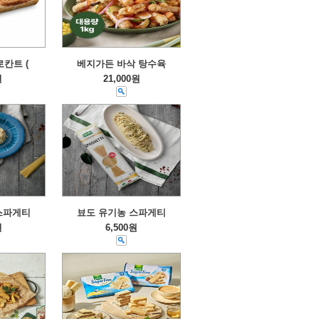
칸트 (
베지가든 바삭 탕수육
원
21,000원
스파게티
뵤도 유기농 스파게티
원
6,500원