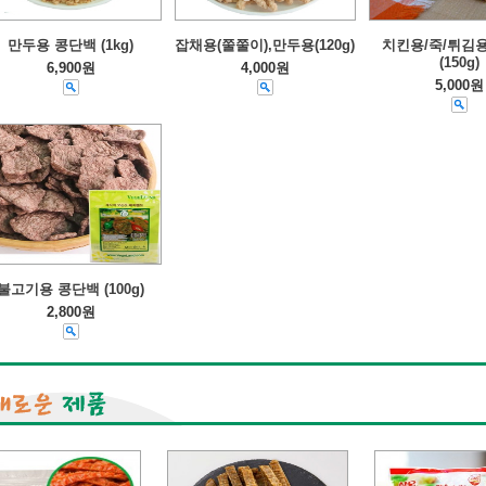
만두용 콩단백 (1kg)
잡채용(쭐쭐이),만두용(120g)
치킨용/죽/튀김
(150g)
6,900원
4,000원
5,000원
불고기용 콩단백 (100g)
2,800원