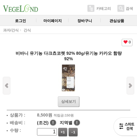
카테고리
검색
로그인
마이페이지
장바구니
관심상품
과자/간식
간식
0
비바니 유기농 다크쵸코렛 92% 80g/유기농 카카오 함량
92%
상세보기
상품가 :
8,500
원
적립금:150원
배송비 :
(조건)
!
지역별
!
수량 :
+1
-1