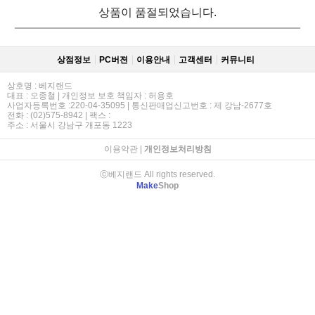
상품이 품절되었습니다.
상점정보
PC버젼
이용안내
고객센터
커뮤니티
상호명 : 베지랜드
대표 : 오종철 | 개인정보 보호 책임자 : 허용호
사업자등록번호 :220-04-35095 | 통신판매업신고번호 : 제 강남-2677호
전화 : (02)575-8942 | 팩스 :
주소 : 서울시 강남구 개포동 1223
이용약관
|
개인정보처리방침
ⓒ베지랜드 All rights reserved.
Make
Shop