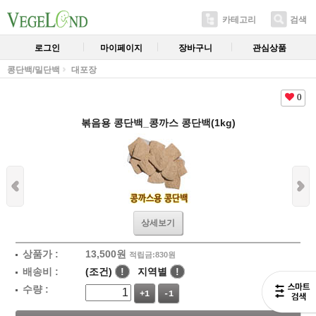
카테고리
검색
로그인
마이페이지
장바구니
관심상품
콩단백/밀단백
대포장
0
볶음용 콩단백_콩까스 콩단백(1kg)
상세보기
상품가 :
13,500
원
적립금:830원
배송비 :
(조건)
!
지역별
!
수량 :
+1
-1