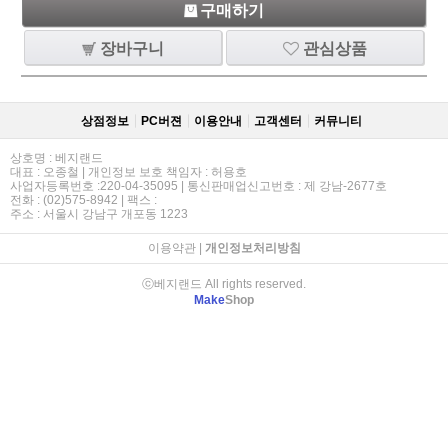
구매하기
장바구니
관심상품
상점정보
PC버젼
이용안내
고객센터
커뮤니티
상호명 : 베지랜드
대표 : 오종철 | 개인정보 보호 책임자 : 허용호
사업자등록번호 :220-04-35095 | 통신판매업신고번호 : 제 강남-2677호
전화 : (02)575-8942 | 팩스 :
주소 : 서울시 강남구 개포동 1223
이용약관
|
개인정보처리방침
ⓒ베지랜드 All rights reserved.
Make
Shop