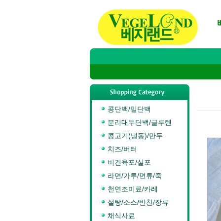
콩단백/밀단백
분리대두단백/글루텐
콩고기(냉동)/만두
치즈/버터
비건육포/실포
라면/가루/면류/죽
천연조미료/카레
설탕/소스/반찬/장류
채식사료