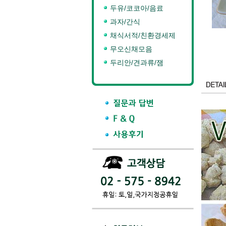
두유/코코아/음료
과자/간식
채식서적/친환경세제
무오신채모음
두리안/견과류/잼