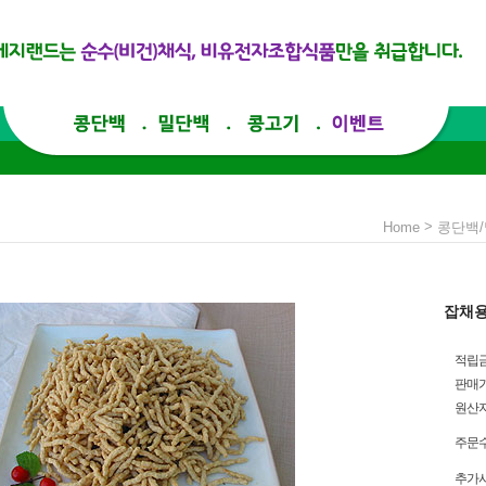
>
Home
콩단백
잡채용
적립
판매
원산
주문
추가