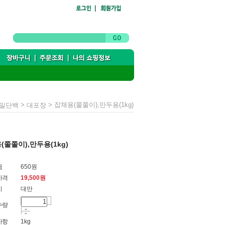
>
> 잡채용(쭐쭐이),만두용(1kg)
/밀단백
대포장
(쭐쭐이),만두용(1kg)
금
650원
가격
19,500
원
지
대만
수량
사항
1kg