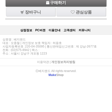
구매하기
장바구니
관심상품
상점정보
PC버젼
이용안내
고객센터
커뮤니티
상호명 : 베지랜드
대표 : 오종철 | 개인정보 보호 책임자 : 허용호
사업자등록번호 :220-04-35095 | 통신판매업신고번호 : 제 강남-2677호
전화 : (02)575-8942 | 팩스 :
주소 : 서울시 강남구 개포동 1223
이용약관
|
개인정보처리방침
ⓒ베지랜드 All rights reserved.
Make
Shop