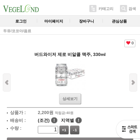
카테고리
검색
로그인
마이페이지
장바구니
관심상품
두유/코코아/음료
0
버드와이저 제로 비알콜 맥주, 330ml
상세보기
상품가 :
2,200
원
적립금:40원
배송비 :
(조건)
!
지역별
!
수량 :
+1
-1