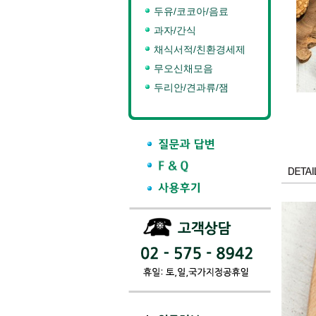
두유/코코아/음료
과자/간식
채식서적/친환경세제
무오신채모음
두리안/견과류/잼