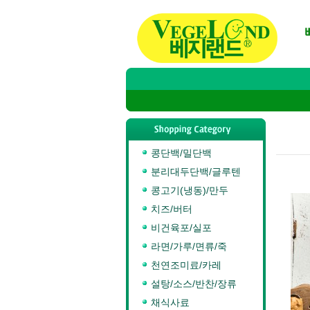
콩단백/밀단백
분리대두단백/글루텐
콩고기(냉동)/만두
치즈/버터
비건육포/실포
라면/가루/면류/죽
천연조미료/카레
설탕/소스/반찬/장류
채식사료