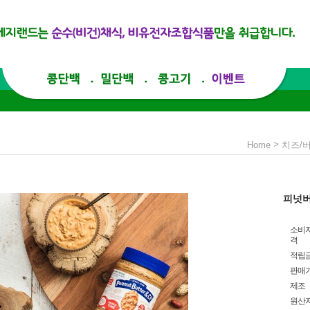
>
Home
치즈/
피넛버
소비
격
적립
판매
제조
원산