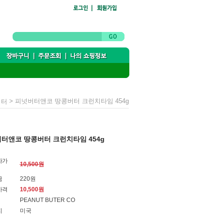
> 피넛버터앤코 땅콩버터 크런치타임 454g
버터
터앤코 땅콩버터 크런치타임 454g
자가
10,500원
금
220원
가격
10,500
원
PEANUT BUTER CO
지
미국